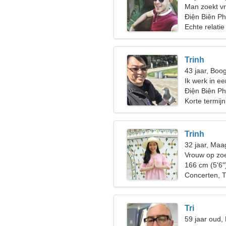
Man zoekt vr
Điện Biên Ph
Echte relatie
Trinh
43 jaar, Boo
Ik werk in e
verleidelijke
Điện Biên P
Korte termijn
Trinh
32 jaar, Maa
Vrouw op zoe
166 cm (5'6"
Concerten, T
Tri
59 jaar oud,