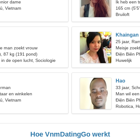
enior dame
Ik heb een 
ủ, Vietnam
reizen
165 cm (5'5
Bruiloft
Khaingan
25 jaar, Ra
de man zoekt vrouw
Meisje zoekt
), 87 kg (191 pond)
Điện Biên P
in de open lucht, Sociologie
Huwelijk
Hao
erman
33 jaar, Sch
itaar en winkelen
Man wil een
ủ, Vietnam
Điện Biên P
Robotica, H
Hoe VnmDatingGo werkt