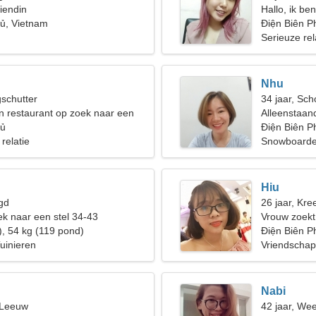
iendin
Hallo, ik be
ủ, Vietnam
Điện Biên P
Serieuze rel
Nhu
gschutter
34 jaar, Sch
en restaurant op zoek naar een
Alleenstaan
 vrouw
hủ
Điện Biên P
 relatie
Snowboarde
Hiu
gd
26 jaar, Kree
k naar een stel 34-43
Vrouw zoek
), 54 kg (119 pond)
Điện Biên P
uinieren
Vriendschap
Nabi
 Leeuw
42 jaar, We