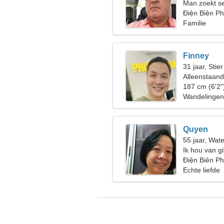
Man zoekt s
Điện Biên Ph
Familie
Finney
31 jaar, Stier
Alleenstaan
187 cm (6'2"
Wandelingen 
Quyen
55 jaar, Wat
Ik hou van g
Điện Biên Ph
Echte liefde