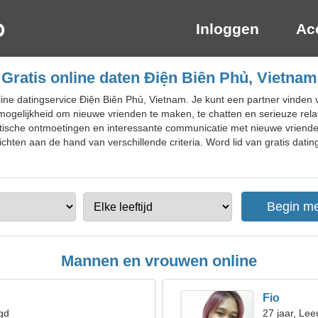
Inloggen
Ac
Gratis online daten Điện Biên Phủ, Vietnam
ine datingservice Điện Biên Phủ, Vietnam. Je kunt een partner vinden 
e mogelijkheid om nieuwe vrienden te maken, te chatten en serieuze relat
ische ontmoetingen en interessante communicatie met nieuwe vriende
chten aan de hand van verschillende criteria. Word lid van gratis datin
Mannen en vrouwen online
Fio
gd
27 jaar, Le