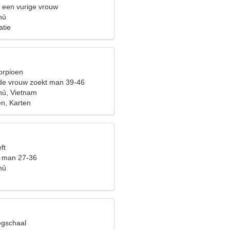
n een vurige vrouw
hủ
atie
orpioen
de vrouw zoekt man 39-46
hủ, Vietnam
n, Karten
ft
t man 27-36
hủ
egschaal