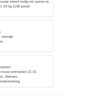
trouwe vriend nodig om samen te
"), 63 kg (138 pond)
m
 vriendje
hủ
orpioen
 vrouw ontmoeten 21-31
hủ, Vietnam
ondentraining