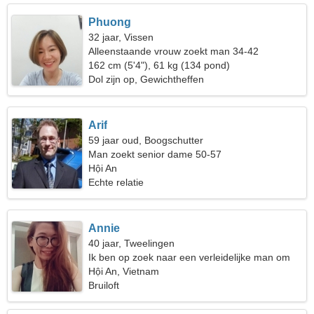
Phuong
32 jaar, Vissen
Alleenstaande vrouw zoekt man 34-42
162 cm (5'4"), 61 kg (134 pond)
Dol zijn op, Gewichtheffen
Arif
59 jaar oud, Boogschutter
Man zoekt senior dame 50-57
Hội An
Echte relatie
Annie
40 jaar, Tweelingen
Ik ben op zoek naar een verleidelijke man om
samen te reizen
Hội An, Vietnam
Bruiloft