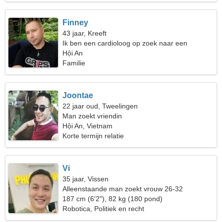
Finney
43 jaar, Kreeft
Ik ben een cardioloog op zoek naar een
spectaculaire vrouw
Hội An
Familie
Joontae
22 jaar oud, Tweelingen
Man zoekt vriendin
Hội An, Vietnam
Korte termijn relatie
Vi
35 jaar, Vissen
Alleenstaande man zoekt vrouw 26-32
187 cm (6'2"), 82 kg (180 pond)
Robotica, Politiek en recht