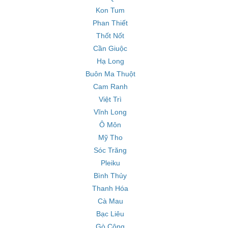
Kon Tum
Phan Thiết
Thốt Nốt
Cần Giuộc
Hạ Long
Buôn Ma Thuột
Cam Ranh
Việt Trì
Vĩnh Long
Ô Môn
Mỹ Tho
Sóc Trăng
Pleiku
Bình Thủy
Thanh Hóa
Cà Mau
Bạc Liêu
Gò Công