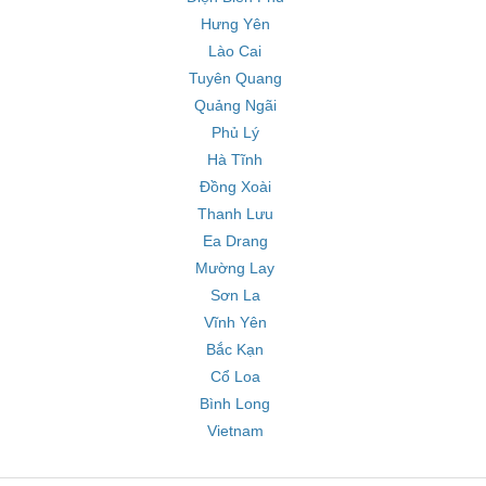
Hưng Yên
Lào Cai
Tuyên Quang
Quảng Ngãi
Phủ Lý
Hà Tĩnh
Đồng Xoài
Thanh Lưu
Ea Drang
Mường Lay
Sơn La
Vĩnh Yên
Bắc Kạn
Cổ Loa
Bình Long
Vietnam