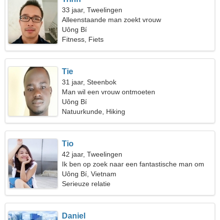
33 jaar, Tweelingen
Alleenstaande man zoekt vrouw
Uông Bí
Fitness, Fiets
Tie
31 jaar, Steenbok
Man wil een vrouw ontmoeten
Uông Bí
Natuurkunde, Hiking
Tio
42 jaar, Tweelingen
Ik ben op zoek naar een fantastische man om
samen te wandelen
Uông Bí, Vietnam
Serieuze relatie
Daniel