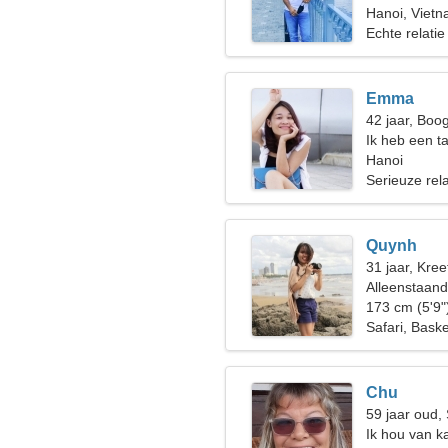
Hanoi, Viet
Echte relatie
Emma
42 jaar, Boo
Ik heb een t
Hanoi
Serieuze rela
Quynh
31 jaar, Kree
Alleenstaan
173 cm (5'9"
Safari, Baske
Chu
59 jaar oud,
Ik hou van k