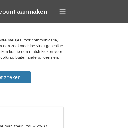
count aanmaken
ante meisjes voor communicatie,
an een zoekmachine vindt geschikte
oeken kun je een match kiezen voor
volking, buitenlanders, toeristen.
r
de man zoekt vrouw 28-33