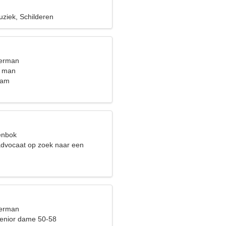
uziek, Schilderen
terman
t man
nam
eenbok
advocaat op zoek naar een
rouw
terman
enior dame 50-58