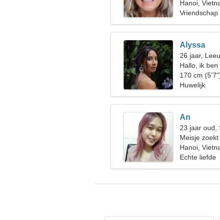
Hanoi, Viet
Vriendschap
Alyssa
26 jaar, Lee
Hallo, ik be
170 cm (5'7"
Huwelijk
An
23 jaar oud, 
Meisje zoekt
Hanoi, Viet
Echte liefde