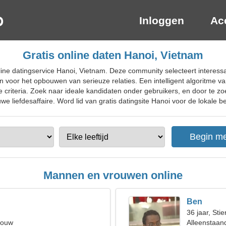
Inloggen
Ac
Gratis online daten Hanoi, Vietnam
ine datingservice Hanoi, Vietnam. Deze community selecteert interess
 voor het opbouwen van serieuze relaties. Een intelligent algoritme v
 criteria. Zoek naar ideale kandidaten onder gebruikers, en door te z
we liefdesaffaire. Word lid van gratis datingsite Hanoi voor de lokale be
Mannen en vrouwen online
Ben
36 jaar, Stie
rouw
Alleenstaan