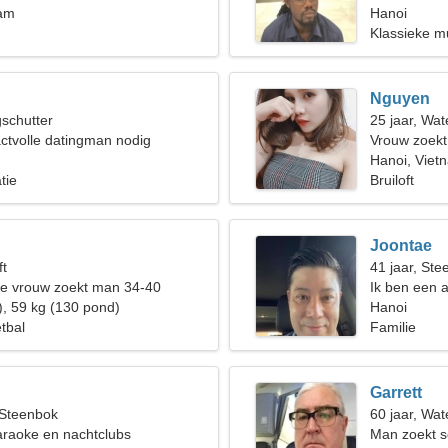
nam
Hanoi
Klassieke m
Nguyen
gschutter
25 jaar, Wa
actvolle datingman nodig
Vrouw zoek
Hanoi, Viet
tie
Bruiloft
Joontae
ft
41 jaar, St
de vrouw zoekt man 34-40
Ik ben een 
), 59 kg (130 pond)
ongewone v
Hanoi
tbal
Familie
Garrett
 Steenbok
60 jaar, Wa
araoke en nachtclubs
Man zoekt s