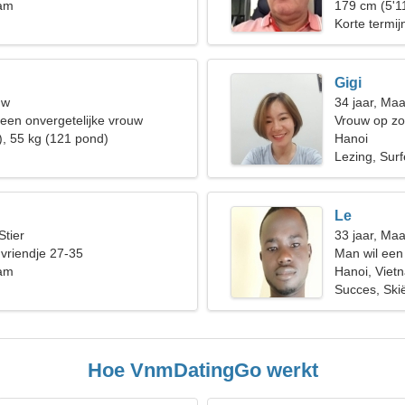
nam
179 cm (5'1
Korte termijn
Gigi
uw
34 jaar, Ma
n een onvergetelijke vrouw
Vrouw op zo
), 55 kg (121 pond)
Hanoi
Lezing, Sur
Le
Stier
33 jaar, Ma
 vriendje 27-35
Man wil een
nam
Hanoi, Viet
Succes, Ski
Hoe VnmDatingGo werkt