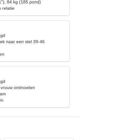
1"), 84 kg (185 pond)
 relatie
agd
ek naar een stel 39-46
fen
agd
 vrouw ontmoeten
nam
ën